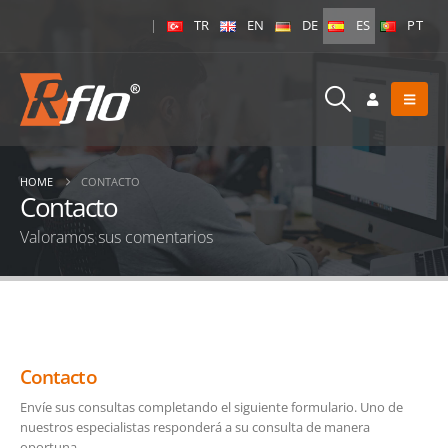
|
TR
EN
DE
ES
PT
HOME
CONTACTO
Contacto
Valoramos sus comentarios
Contacto
Envíe sus consultas completando el siguiente formulario. Uno de
nuestros especialistas responderá a su consulta de manera
oportuna.