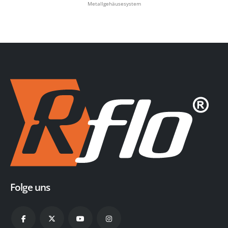
Folge uns
Menü
Elektronische Mengenumwerter
Remote-Überwachungseinheit für kathodischen Schutz
AMR / AMI-Einheit für Membranzähler
Kontakt
Adresse:
MELIH GOKCEK BLV. NO 18/76 IVEDIK OSB,
06378, ANKARA - TURKEY