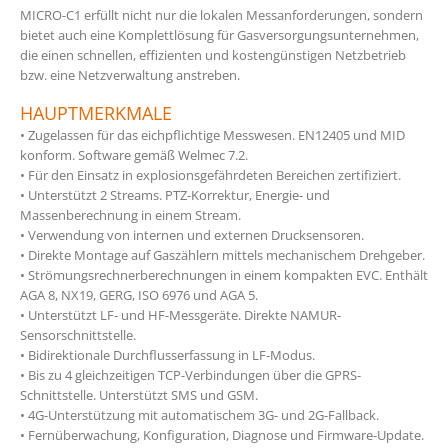
MICRO-C1 erfüllt nicht nur die lokalen Messanforderungen, sondern
bietet auch eine Komplettlösung für Gasversorgungsunternehmen,
die einen schnellen, effizienten und kostengünstigen Netzbetrieb
bzw. eine Netzverwaltung anstreben.
HAUPTMERKMALE
• Zugelassen für das eichpflichtige Messwesen. EN12405 und MID
konform. Software gemäß Welmec 7.2.
• Für den Einsatz in explosionsgefährdeten Bereichen zertifiziert.
• Unterstützt 2 Streams. PTZ-Korrektur, Energie- und
Massenberechnung in einem Stream.
• Verwendung von internen und externen Drucksensoren.
• Direkte Montage auf Gaszählern mittels mechanischem Drehgeber.
• Strömungsrechnerberechnungen in einem kompakten EVC. Enthält
AGA 8, NX19, GERG, ISO 6976 und AGA 5.
• Unterstützt LF- und HF-Messgeräte. Direkte NAMUR-
Sensorschnittstelle.
• Bidirektionale Durchflusserfassung in LF-Modus.
• Bis zu 4 gleichzeitigen TCP-Verbindungen über die GPRS-
Schnittstelle. Unterstützt SMS und GSM.
• 4G-Unterstützung mit automatischem 3G- und 2G-Fallback.
• Fernüberwachung, Konfiguration, Diagnose und Firmware-Update.