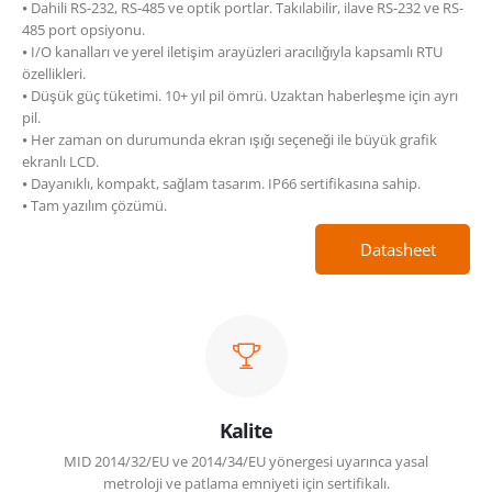
⦁ Dahili RS-232, RS-485 ve optik portlar. Takılabilir, ilave RS-232 ve RS-
485 port opsiyonu.
⦁ I/O kanalları ve yerel iletişim arayüzleri aracılığıyla kapsamlı RTU
özellikleri.
⦁ Düşük güç tüketimi. 10+ yıl pil ömrü. Uzaktan haberleşme için ayrı
pil.
⦁ Her zaman on durumunda ekran ışığı seçeneği ile büyük grafik
ekranlı LCD.
⦁ Dayanıklı, kompakt, sağlam tasarım. IP66 sertifikasına sahip.
⦁ Tam yazılım çözümü.
Datasheet
Kalite
MID 2014/32/EU ve 2014/34/EU yönergesi uyarınca yasal
metroloji ve patlama emniyeti için sertifikalı.