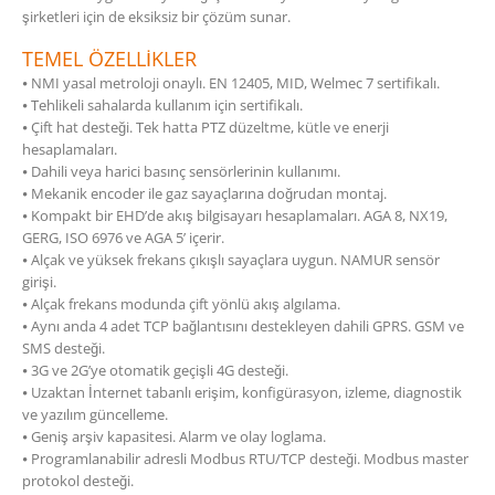
şirketleri için de eksiksiz bir çözüm sunar.
TEMEL ÖZELLİKLER
⦁ NMI yasal metroloji onaylı. EN 12405, MID, Welmec 7 sertifikalı.
⦁ Tehlikeli sahalarda kullanım için sertifikalı.
⦁ Çift hat desteği. Tek hatta PTZ düzeltme, kütle ve enerji
hesaplamaları.
⦁ Dahili veya harici basınç sensörlerinin kullanımı.
⦁ Mekanik encoder ile gaz sayaçlarına doğrudan montaj.
⦁ Kompakt bir EHD’de akış bilgisayarı hesaplamaları. AGA 8, NX19,
GERG, ISO 6976 ve AGA 5’ içerir.
⦁ Alçak ve yüksek frekans çıkışlı sayaçlara uygun. NAMUR sensör
girişi.
⦁ Alçak frekans modunda çift yönlü akış algılama.
⦁ Aynı anda 4 adet TCP bağlantısını destekleyen dahili GPRS. GSM ve
SMS desteği.
⦁ 3G ve 2G’ye otomatik geçişli 4G desteği.
⦁ Uzaktan İnternet tabanlı erişim, konfigürasyon, izleme, diagnostik
ve yazılım güncelleme.
⦁ Geniş arşiv kapasitesi. Alarm ve olay loglama.
⦁ Programlanabilir adresli Modbus RTU/TCP desteği. Modbus master
protokol desteği.