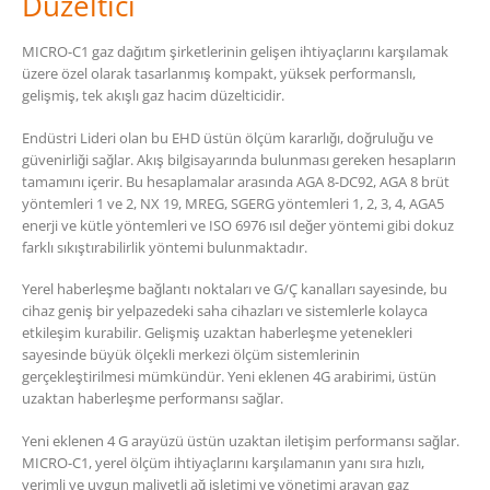
Düzeltici
MICRO-C1 gaz dağıtım şirketlerinin gelişen ihtiyaçlarını karşılamak
üzere özel olarak tasarlanmış kompakt, yüksek performanslı,
gelişmiş, tek akışlı gaz hacim düzelticidir.
Endüstri Lideri olan bu EHD üstün ölçüm kararlığı, doğruluğu ve
güvenirliği sağlar. Akış bilgisayarında bulunması gereken hesapların
tamamını içerir. Bu hesaplamalar arasında AGA 8-DC92, AGA 8 brüt
yöntemleri 1 ve 2, NX 19, MREG, SGERG yöntemleri 1, 2, 3, 4, AGA5
enerji ve kütle yöntemleri ve ISO 6976 ısıl değer yöntemi gibi dokuz
farklı sıkıştırabilirlik yöntemi bulunmaktadır.
Yerel haberleşme bağlantı noktaları ve G/Ç kanalları sayesinde, bu
cihaz geniş bir yelpazedeki saha cihazları ve sistemlerle kolayca
etkileşim kurabilir. Gelişmiş uzaktan haberleşme yetenekleri
sayesinde büyük ölçekli merkezi ölçüm sistemlerinin
gerçekleştirilmesi mümkündür. Yeni eklenen 4G arabirimi, üstün
uzaktan haberleşme performansı sağlar.
Yeni eklenen 4 G arayüzü üstün uzaktan iletişim performansı sağlar.
MICRO-C1, yerel ölçüm ihtiyaçlarını karşılamanın yanı sıra hızlı,
verimli ve uygun maliyetli ağ işletimi ve yönetimi arayan gaz