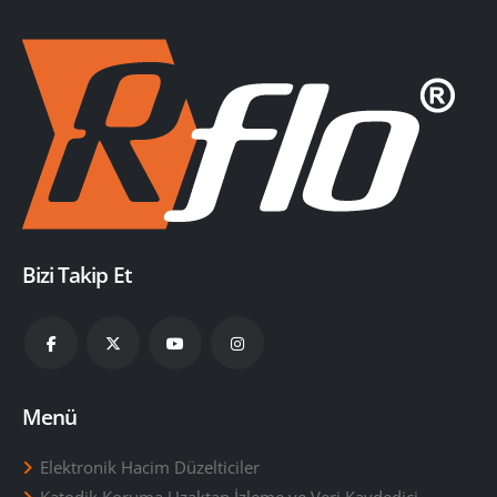
Bizi Takip Et
Menü
Elektronik Hacim Düzelticiler
Katodik Koruma Uzaktan İzleme ve Veri Kaydedici
Diyafram Sayaçlar için Uzaktan AMR/AMI Ünitesi