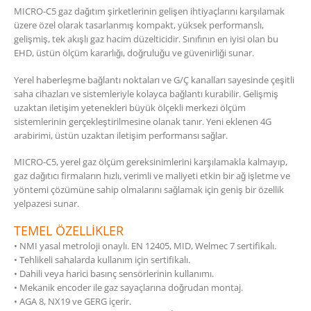
MICRO-C5 gaz dağıtım şirketlerinin gelişen ihtiyaçlarını karşılamak
üzere özel olarak tasarlanmış kompakt, yüksek performanslı,
gelişmiş, tek akışlı gaz hacim düzelticidir. Sınıfının en iyisi olan bu
EHD, üstün ölçüm kararlığı, doğruluğu ve güvenirliği sunar.
Yerel haberleşme bağlantı noktaları ve G/Ç kanalları sayesinde çeşitli
saha cihazları ve sistemleriyle kolayca bağlantı kurabilir. Gelişmiş
uzaktan iletişim yetenekleri büyük ölçekli merkezi ölçüm
sistemlerinin gerçekleştirilmesine olanak tanır. Yeni eklenen 4G
arabirimi, üstün uzaktan iletişim performansı sağlar.
MICRO-C5, yerel gaz ölçüm gereksinimlerini karşılamakla kalmayıp,
gaz dağıtıcı firmaların hızlı, verimli ve maliyeti etkin bir ağ işletme ve
yöntemi çözümüne sahip olmalarını sağlamak için geniş bir özellik
yelpazesi sunar.
TEMEL ÖZELLİKLER
• NMI yasal metroloji onaylı. EN 12405, MID, Welmec 7 sertifikalı.
• Tehlikeli sahalarda kullanım için sertifikalı.
• Dahili veya harici basınç sensörlerinin kullanımı.
• Mekanik encoder ile gaz sayaçlarına doğrudan montaj.
• AGA 8, NX19 ve GERG içerir.