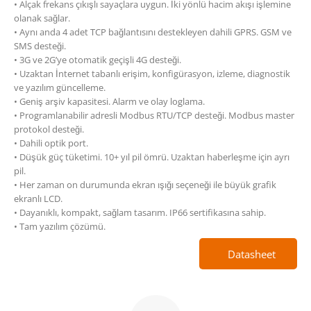
• Alçak frekans çıkışlı sayaçlara uygun. İki yönlü hacim akışı işlemine
olanak sağlar.
• Aynı anda 4 adet TCP bağlantısını destekleyen dahili GPRS. GSM ve
SMS desteği.
• 3G ve 2G’ye otomatik geçişli 4G desteği.
• Uzaktan İnternet tabanlı erişim, konfigürasyon, izleme, diagnostik
ve yazılım güncelleme.
• Geniş arşiv kapasitesi. Alarm ve olay loglama.
• Programlanabilir adresli Modbus RTU/TCP desteği. Modbus master
protokol desteği.
• Dahili optik port.
• Düşük güç tüketimi. 10+ yıl pil ömrü. Uzaktan haberleşme için ayrı
pil.
• Her zaman on durumunda ekran ışığı seçeneği ile büyük grafik
ekranlı LCD.
• Dayanıklı, kompakt, sağlam tasarım. IP66 sertifikasına sahip.
• Tam yazılım çözümü.
Datasheet